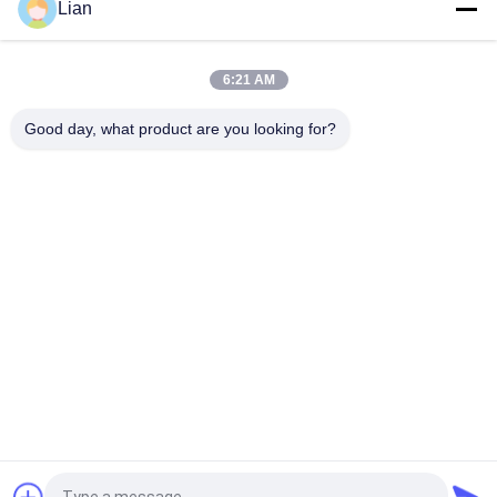
Lian
6:21 AM
Good day, what product are you looking for?
Catégories populaires
Tous
Sous-Station 
Sous-Station Mobile 
Compacte De 
De Transformateur
Transformateur
Transformateur Sec 
Transformateur De 
De Résine De Fonte
Puissance Immergé 
Dans L'huile
Mécanisme Moyen 
Haute Tension
De Tension
Disjoncteur À Haute 
À Basse Tension
Tension