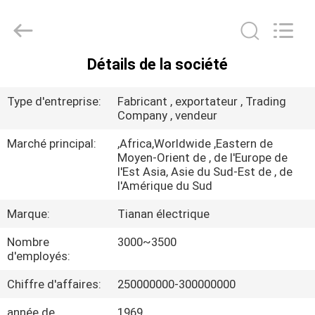
2026
Ningbo
Tianan
(Group)
Co.,Ltd..
All
Détails de la société
Rights
MAISON
Reserved.
Type d'entreprise:
Fabricant , exportateur , Trading
PRODUITS
Company , vendeur
Marché principal:
,Africa,Worldwide ,Eastern de
Moyen-Orient de , de l'Europe de
VR
l'Est Asia, Asie du Sud-Est de , de
SHOW
l'Amérique du Sud
Marque:
Tianan électrique
AU
Nombre
3000~3500
SUJET
d'employés:
DE
Chiffre d'affaires:
250000000-300000000
NOUS
année de
1969