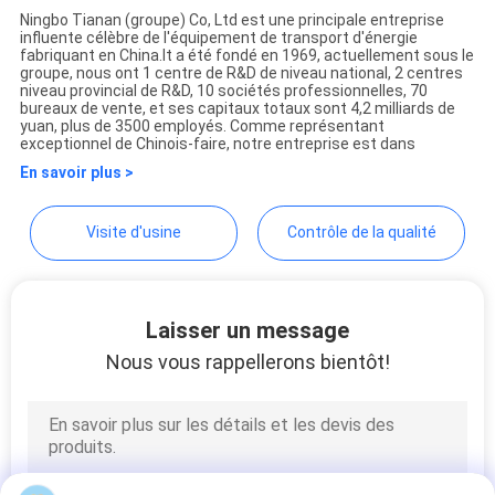
Ningbo Tianan (groupe) Co, Ltd est une principale entreprise
UNE
influente célèbre de l'équipement de transport d'énergie
Ningbo Tianan (Group)
fabriquant en China.It a été fondé en 1969, actuellement sous le
CITATION
groupe, nous ont 1 centre de R&D de niveau national, 2 centres
Co.,Ltd.
niveau provincial de R&D, 10 sociétés professionnelles, 70
bureaux de vente, et ses capitaux totaux sont 4,2 milliards de
yuan, plus de 3500 employés. Comme représentant
PLAN
exceptionnel de Chinois-faire, notre entreprise est dans
DU
En savoir plus >
SITE
Visite d'usine
Contrôle de la qualité
PRIVACY
POLICY
Laisser un message
Nous vous rappellerons bientôt!