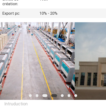
création:
VISITE
Export pc:
10% - 20%
D'USINE
CONTRÔLE
DE
QUALITÉ
CONTACTEZ-
NOUS
NOUVELLES
DEMANDEZ
Intruduction