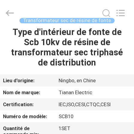
2026
Ningbo
Tianan
(Group)
Co.,Ltd..
Transformateur sec de résine de fonte
All
Rights
Type d'intérieur de fonte de
MAISON
Reserved.
Scb 10kv de résine de
PRODUITS
transformateur sec triphasé
de distribution
VR
SHOW
Lieu d'origine:
Ningbo, en Chine
Nom de marque:
Tianan Electric
AU
Certification:
IEC,ISO,CESI,CTQC,CESI
SUJET
Numéro de modèle:
SCB10
DE
NOUS
Quantité de
1SET