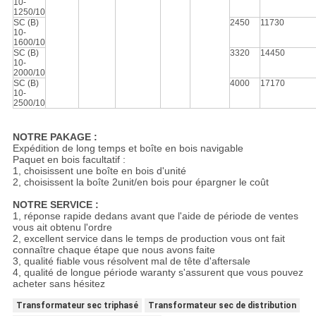
10-
1250/10
SC (B)
2450
11730
10-
1600/10
SC (B)
3320
14450
10-
2000/10
SC (B)
4000
17170
10-
2500/10
NOTRE PAKAGE :
Expédition de long temps et boîte en bois navigable
Paquet en bois facultatif :
1, choisissent une boîte en bois d'unité
2, choisissent la boîte 2unit/en bois pour épargner le coût
NOTRE SERVICE :
1, réponse rapide dedans avant que l'aide de période de ventes
vous ait obtenu l'ordre
2, excellent service dans le temps de production vous ont fait
connaître chaque étape que nous avons faite
3, qualité fiable vous résolvent mal de tête d'aftersale
4, qualité de longue période waranty s'assurent que vous pouvez
acheter sans hésitez
Transformateur sec triphasé
Transformateur sec de distribution