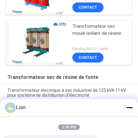
CONTACT
Transformateur sec
moulé isolant de résine
Pending MOQ:1 unité
CONTACT
Transformateur sec de résine de fonte
Transformateur électrique à sec industriel de 125 kVA 11 kV
pour système de distribution d'électricité
Lian
Transformateur sec à résine coulée pour installation
intérieure 11~35kV avec une durée de vie de 20 ans
Transformateurs sans perte de charge de type résine coulée
3:30 PM
de 208 W intégrant une protection IP00 assurant la
distribution de l'énergie électrique