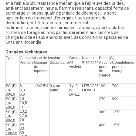
et à faible bruit, résistance mécanique à l'épreuve des brides,
anti-encrassement, haute, flamme résistant, capacité forte de
surcharge et basse qualité partielle de décharge, ils sont
application au transport d'énergie et au système de
distribution, hôtel, restaurant, commercial
bâtiment, stades, usines chimiques, stations, aiports, plates-
formes de forage en mer, particulièrement aux centres de
charge lourde et aux endroits avec des conditions spéciales de
lutte anti-incendie
Données techniques
Type
Combinaison de tension
Groupe
Niveau
Perte (W)
de
d'isolation
Primaire
Gamme
Secondaire
Aucune
Complètemen
vecteur
de
perte
perte de
tapement
de
charge
charge
SC (B)
6
±2x2.5%
0,4 ou
Yyn0
LI75AC35
190
700
10-
6,3
autre
ou
LIOAC3
30/10
6,6
Dyn11
10
SC (B)
270
990
10,5
10-
11
50/10
13,2
SC (B)
360
1370
17,5
10-
20
80/10
24
SC (B)
400
1570
33
10-
35
100/10