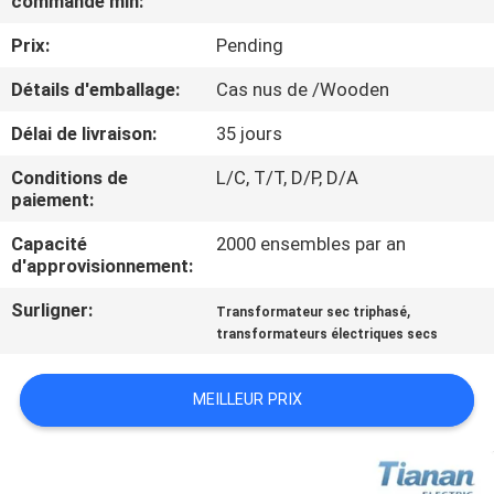
commande min:
Prix:
Pending
VISITE
D'USINE
Détails d'emballage:
Cas nus de /Wooden
Délai de livraison:
35 jours
CONTRÔLE
Conditions de
L/C, T/T, D/P, D/A
DE
paiement:
QUALITÉ
Capacité
2000 ensembles par an
d'approvisionnement:
CONTACTEZ-
Surligner:
,
Transformateur sec triphasé
transformateurs électriques secs
NOUS
MEILLEUR PRIX
NOUVELLES
DEMANDEZ