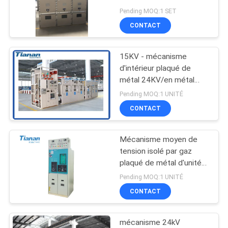
d'air
UNE
Pending MOQ:1 SET
CONTACT
CITATION
15KV - mécanisme
PLAN
d'intérieur plaqué de
DU
métal 24KV/en métal
commutateur à C.A.
SITE
Pending MOQ:1 UNITÉ
CONTACT
PRIVACY
Mécanisme moyen de
POLICY
tension isolé par gaz
plaqué de métal d'unité
principale d'anneau du
Pending MOQ:1 UNITÉ
mécanisme SF6
CONTACT
mécanisme 24kV