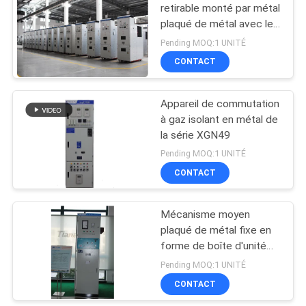
retirable monté par métal
plaqué de métal avec le
briseur de vide
Pending MOQ:1 UNITÉ
CONTACT
Appareil de commutation
à gaz isolant en métal de
la série XGN49
Pending MOQ:1 UNITÉ
CONTACT
Mécanisme moyen
plaqué de métal fixe en
forme de boîte d'unité
principale d'anneau de
Pending MOQ:1 UNITÉ
Cabinet de tension à C.A.
CONTACT