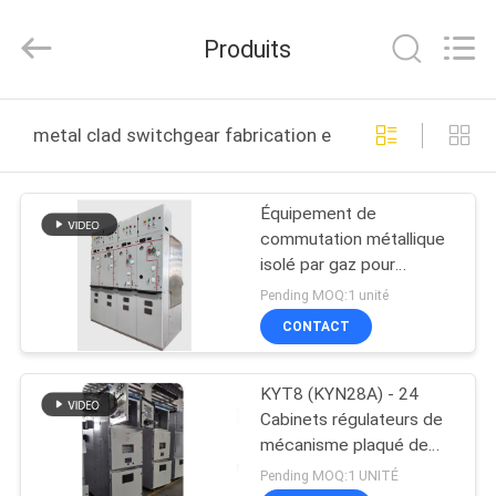
2026
Ningbo
Tianan
Produits
(Group)
Co.,Ltd..
All
Rights
MAISON
Reserved.
metal clad switchgear fabrication en ligne
PRODUITS
Équipement de
commutation métallique
VR
isolé par gaz pour
SHOW
l'environnement intérieur
Pending MOQ:1 unité
XGTD8-12
CONTACT
AU
KYT8 (KYN28A) - 24
SUJET
Cabinets régulateurs de
DE
mécanisme plaqué de
métal électrique de
NOUS
Pending MOQ:1 UNITÉ