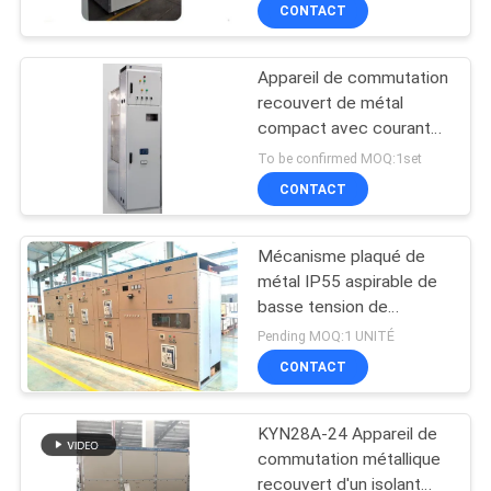
sécurité
CONTACT
VISITE
Appareil de commutation
D'USINE
recouvert de métal
compact avec courant
CONTRÔLE
nominal de
To be confirmed MOQ:1set
630/1250/1600/2000/2500A
DE
CONTACT
QUALITÉ
Mécanisme plaqué de
métal IP55 aspirable de
CONTACTEZ-
basse tension de
GCS/GCK
NOUS
Pending MOQ:1 UNITÉ
CONTACT
NOUVELLES
KYN28A-24 Appareil de
commutation métallique
DEMANDEZ
recouvert d'un isolant