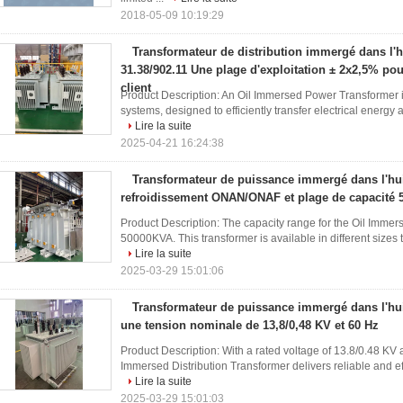
2018-05-09 10:19:29
Transformateur de distribution immergé dans l'
31.38/902.11 Une plage d'exploitation ± 2x2,5% po
client
Product Description: An Oil Immersed Power Transformer is 
systems, designed to efficiently transfer electrical energy ac
Lire la suite
2025-04-21 16:24:38
Transformateur de puissance immergé dans l'hu
refroidissement ONAN/ONAF et plage de capacité
Product Description: The capacity range for the Oil Immer
50000KVA. This transformer is available in different sizes t
Lire la suite
2025-03-29 15:01:06
Transformateur de puissance immergé dans l'hu
une tension nominale de 13,8/0,48 KV et 60 Hz
Product Description: With a rated voltage of 13.8/0.48 KV a
Immersed Distribution Transformer delivers reliable and effici
Lire la suite
2025-03-29 15:01:03