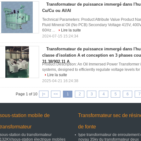
Transformateur de puissance immergé dans l'hu
Cu/Cu ou Al/Al
Technical Parameters: Product Attribute Value Product N
Fluid Mineral Oil (No PCB) Secondary Voltage 415V, 400
60Hz ...
Lire la suite
2024-07-15 15:24:34
Transformateur de puissance immergé dans l'hui
classe d'isolation A et conception en 3 phases co
31.38/902.11 A
Product Description: An Oil Immersed Power Transformer is 
systems, designed to efficiently regulate voltage levels for 
Lire la suite
2025-04-21 16:24:38
Page 1 of 10
|<
<<
1
2
3
4
5
6
7
sous-station mobile de
Transformateur sec de résin
transformateur
de fonte
sous-station du transformateur
type transformateur de enroulement
132KV/sous-station électrique mobiles
noyau 35kv du transformateur deux