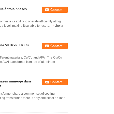
le à trois phases
Contact
mer is its ability to operate efficiently at high
a level, making it suitable for use ...
Lire la
ile 50 Hz-60 Hz Cu
Contact
ifferent materials, Cu/Cu and Al/Al. The Cu/Cu
he Al/Al transformer is made of aluminum
phases immergé dans
Contact
W
ansformer share a common set of cooling
ng transformer, there is only one set of on-load