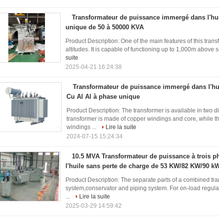
Transformateur de puissance immergé dans l'hui
unique de 50 à 50000 KVA
Product Description: One of the main features of this transfor
altitudes. It is capable of functioning up to 1,000m above se
suite
2025-04-21 16:24:38
Transformateur de puissance immergé dans l'hu
Cu Al Al à phase unique
Product Description: The transformer is available in two d
transformer is made of copper windings and core, while t
windings ...
Lire la suite
2024-07-15 15:24:34
10.5 MVA Transformateur de puissance à trois 
l'huile sans perte de charge de 53 KW/82 KW/90 k
Product Description: The separate parts of a combined tr
system,conservator and piping system. For on-load regulati
...
Lire la suite
2025-03-29 14:59:42