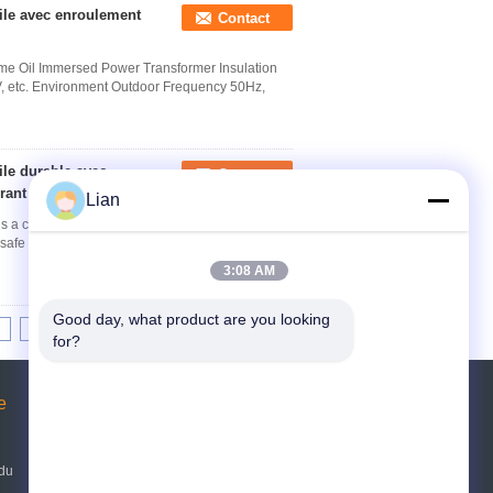
ile avec enroulement
Contact
ame Oil Immersed Power Transformer Insulation
V, etc. Environment Outdoor Frequency 50Hz,
le durable avec
Contact
urant nominal
Lian
a crucial component in electrical distribution
safe and reliable power distribution. This ...
3:08 AM
Good day, what product are you looking 
8
9
10
>>
>|
for?
e
Demande de soumission
Envoyez
 du