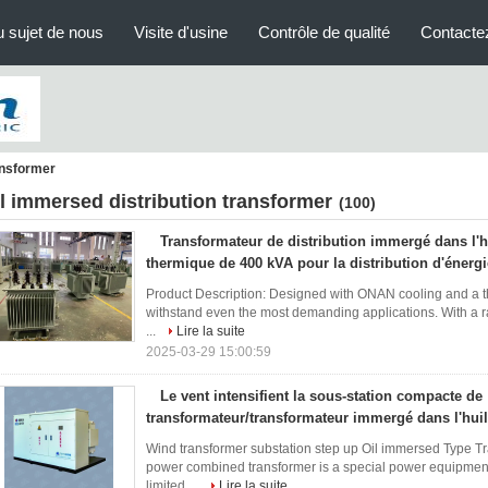
 sujet de nous
Visite d'usine
Contrôle de qualité
Contacte
ansformer
il immersed distribution transformer
(100)
Transformateur de distribution immergé dans l'h
thermique de 400 kVA pour la distribution d'énergi
Product Description: Designed with ONAN cooling and a ther
withstand even the most demanding applications. With a rat
...
Lire la suite
2025-03-29 15:00:59
Le vent intensifient la sous-station compacte de
transformateur/transformateur immergé dans l'huil
Wind transformer substation step up Oil immersed Type 
power combined transformer is a special power equipment 
limited ...
Lire la suite