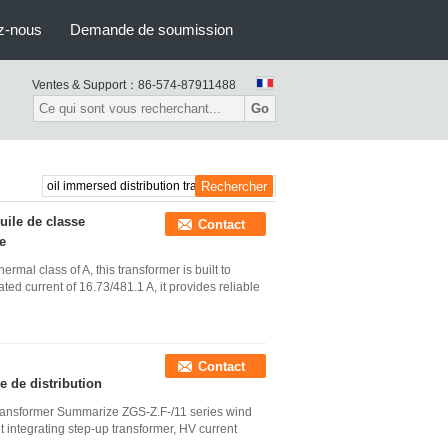
z-nous
Demande de soumission
Ventes & Support：
86-574-87911488
Go
uile de classe
Contact
e
mal class of A, this transformer is built to
ed current of 16.73/481.1 A, it provides reliable
Contact
e de distribution
Transformer Summarize ZGS-Z.F-/11 series wind
integrating step-up transformer, HV current