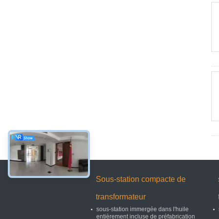
Sous-station compacte de
transformateur
sous-station immergée dans l'huile
entièrement incluse de préfabrication