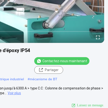
 d'époxy IP54
Contactez-nous maintenant
Partager
rique industriel
#
mécanisme de BT
on jusqu'à 6300 A > type C.C : Colonne de compensation de phase >
pe...
Voir plus
Laissez un message.