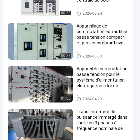
centrale de GCS
À basse tension
00:25
2026-03-24
Appareillage de
commutation extractible
basse tension compact
et peu encombrant avec
protection IP54 et
tension nominale AC690V
À basse tension
00:23
2026-03-03
Appareil de commutation
basse tension pour le
système d'alimentation
électrique, centre de
commande du moteur
À basse tension
01:08
2024-04-29
Transformateur de
puissance immergé dans
l'huile en 3 phases à
fréquence nominale de
50 Hz fabriqué selon la
norme IEC60076 pour les