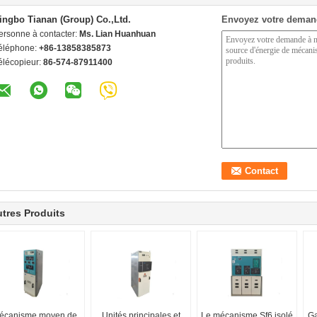
ingbo Tianan (Group) Co.,Ltd.
Envoyez votre deman
ersonne à contacter:
Ms. Lian Huanhuan
éléphone:
+86-13858385873
élécopieur:
86-574-87911400
tres Produits
écanisme moyen de
Unités principales et
Le mécanisme Sf6 isolé
Ga