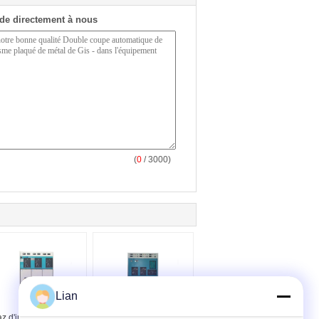
de directement à nous
(
0
/ 3000)
Lian
z d'intérieur - les GIS
Sonnez le mécanisme