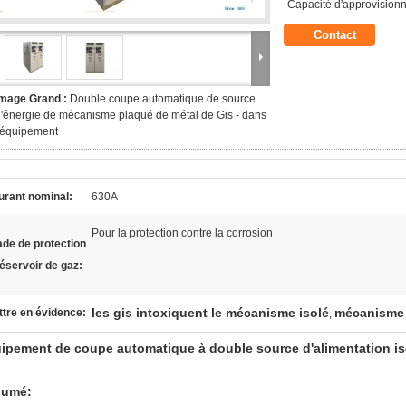
Capacité d'approvision
Contact
Image Grand :
Double coupe automatique de source
'énergie de mécanisme plaqué de métal de Gis - dans
'équipement
urant nominal:
630A
Pour la protection contre la corrosion
de de protection
éservoir de gaz:
les gis intoxiquent le mécanisme isolé
mécanisme 
tre en évidence:
,
ipement de coupe automatique à double source d'alimentation is
sumé: