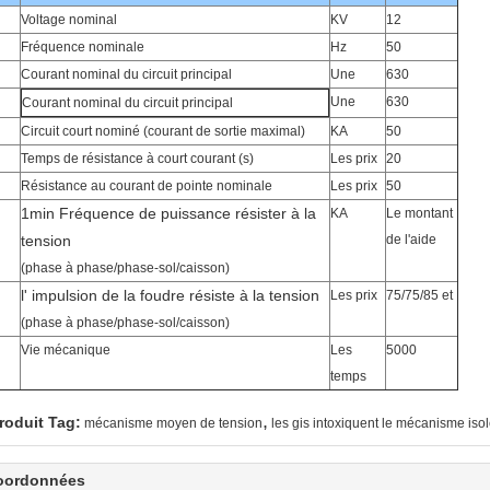
Voltage nominal
KV
12
Fréquence nominale
Hz
50
Courant nominal du circuit principal
Une
630
Une
630
Courant nominal du circuit principal
Circuit court nominé (courant de sortie maximal)
KA
50
Temps de résistance à court courant (s)
Les prix
20
Résistance au courant de pointe nominale
Les prix
50
1min Fréquence de puissance résister à la
KA
Le montant
tension
de l'aide
(phase à phase/phase-sol/caisson)
l' impulsion de la foudre résiste à la tension
Les prix
75/75/85 et
(phase à phase/phase-sol/caisson)
Vie mécanique
Les
5000
temps
,
roduit Tag:
mécanisme moyen de tension
les gis intoxiquent le mécanisme iso
oordonnées