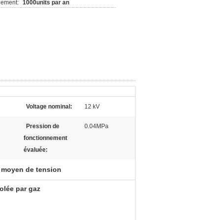
nement:
1000units par an
Voltage nominal:
12 kV
Pression de
0.04MPa
fonctionnement
évaluée:
moyen de tension
olée par gaz