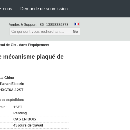
z-nous
Demande de soumission
Ventes & Support：
86--13858385873
Go
al de Gis - dans l'équipement
de mécanisme plaqué de
La Chine
Tianan Electric
HXGT6A-12ST
 et expédition:
min:
1SET
Pending
CAS EN BOIS
45 jours de travail