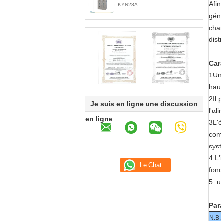
Afi
KYN28A
gén
char
dist
Car
1Un
haut
2Il
Je suis en ligne une discussion
l'al
en ligne
3L'é
com
sys
4.L
fon
5. 
Par
N.B.