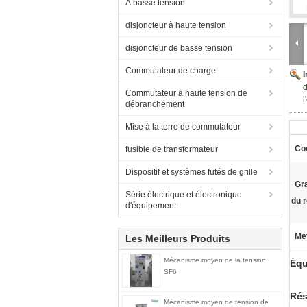
À basse tension
disjoncteur à haute tension
disjoncteur de basse tension
Commutateur de charge
d
Commutateur à haute tension de
l
débranchement
Mise à la terre de commutateur
Co
fusible de transformateur
Dispositif et systèmes futés de grille
Gra
Série électrique et électronique
du r
d'équipement
Met
Les Meilleurs Produits
Mécanisme moyen de la tension
Équ
SF6
Ré
Mécanisme moyen de tension de