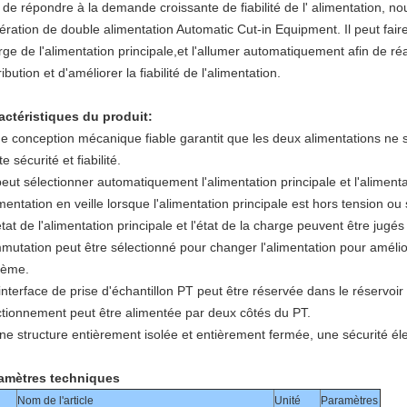
n de répondre à la demande croissante de fiabilité de l' alimentation, 
ération de double alimentation Automatic Cut-in Equipment.
Il peut fair
ge de l'alimentation principale,et l'allumer automatiquement afin de ré
ribution et d'améliorer la fiabilité de l'alimentation.
actéristiques du produit:
e conception mécanique fiable garantit que les deux alimentations ne 
e sécurité et fiabilité.
 peut sélectionner automatiquement l'alimentation principale et l'alimen
imentation en veille lorsque l'alimentation principale est hors tension ou
tat de l'alimentation principale et l'état de la charge peuvent être jugé
mutation peut être sélectionné pour changer l'alimentation pour amélior
tème.
'interface de prise d'échantillon PT peut être réservée dans le réservoi
ctionnement peut être alimentée par deux côtés du PT.
une structure entièrement isolée et entièrement fermée, une sécurité é
amètres techniques
Nom de l'article
Unité
Paramètres